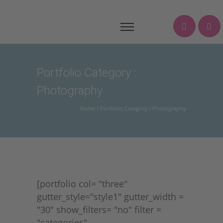
Portfolio Category :
Photography
Home
/ Portfolio Category /
Photography
[portfolio col= "three"
gutter_style="style1" gutter_width =
"30" show_filters= "no" filter =
"categories"