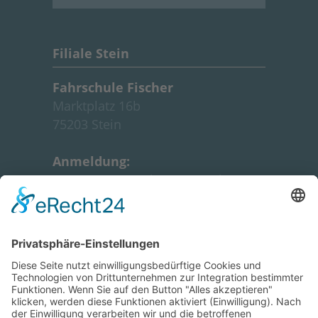
Filiale Stein
Fahrschule Fischer
Marktplatz 16b
7
5203 Stein
Anmeldung:
Montag:
18:30 Uhr - 19:15 Uhr
Unterrichtszeiten:
siehe
Intensivkurs
GOOGLE MAPS