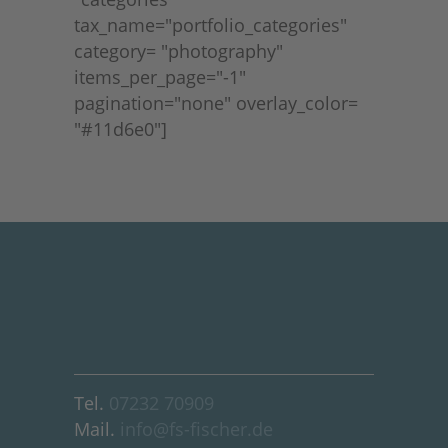
tax_name="portfolio_categories"
category= "photography"
items_per_page="-1"
pagination="none" overlay_color=
"#11d6e0"]
Tel.
07232 70909
Mail.
info@fs-fischer.de